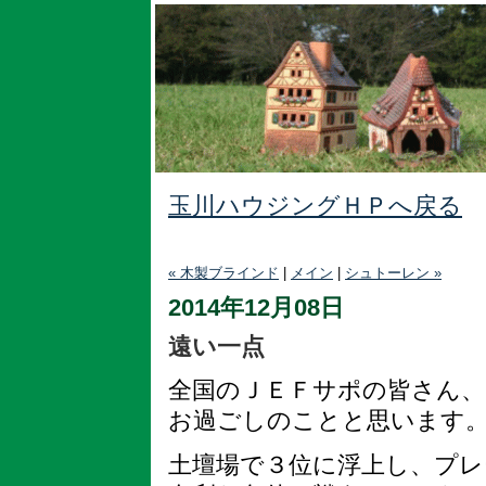
玉川ハウジングＨＰへ戻る
« 木製ブラインド
|
メイン
|
シュトーレン »
2014年12月08日
遠い一点
全国のＪＥＦサポの皆さん、
お過ごしのことと思います
土壇場で３位に浮上し、プレ