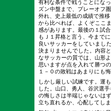
有利な条件で戦うことになっ
ズン中盤まで、プレーオフ
外れ、史上最低の成績で推移
から比べれば、よくぞここ
感があります。最後の１試合
もＪ１昇格と言う、今まで
良いサッカーをしていまし
決まりませんでした。内容
なサッカーの質では、山形
思いますが点を入れて勝つ
１－０の敗戦はあまりにも
しかし厳しい試練です。運
した。山口、勇人、谷沢選手
の悔しさは半端じゃないは
立ち直れるか、心配してし