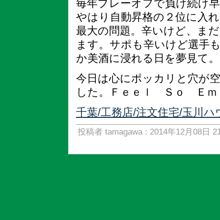
毎年プレーオフで負け続け早
やはり自動昇格の２位に入
最大の問題。辛いけど、まだ
ます。サポも辛いけど選手
か美酒に浸れる日を夢見て。
今日は心にポッカリと穴が
した。Ｆｅｅｌ Ｓｏ Ｅｍｐｔｙ..
千葉/工務店/注文住宅/玉川
投稿者 tamagawa : 2014年12月08日 21