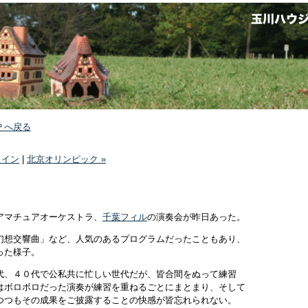
Ｐへ戻る
メイン
|
北京オリンピック »
アマチュアオーケストラ、
千葉フィル
の演奏会が昨日あった。
幻想交響曲」など、人気のあるプログラムだったこともあり、
った様子。
代、４０代で公私共に忙しい世代だが、皆合間をぬって練習
はボロボロだった演奏が練習を重ねるごとにまとまり、そして
つつもその成果をご披露することの快感が皆忘れられない。