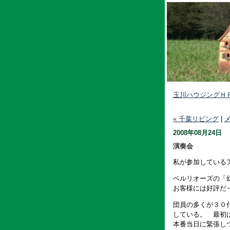
玉川ハウジングＨ
« 千葉リビング
|
2008年08月24日
演奏会
私が参加している
ベルリオーズの「
お客様には好評だ
団員の多くが３０
している。 最初
本番当日に緊張し