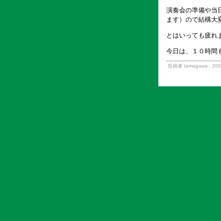
演奏会の準備や当
ます）ので結構大
とはいっても疲れ
今日は、１０時間
投稿者 tamagawa : 20