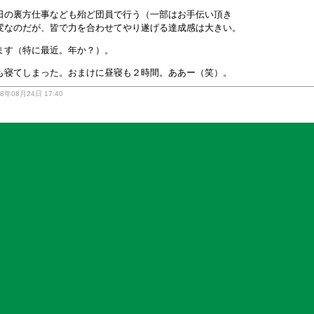
日の裏方仕事なども殆ど団員で行う（一部はお手伝い頂き
変なのだが、皆で力を合わせてやり遂げる達成感は大きい。
ます（特に最近。年か？）。
も寝てしまった。おまけに昼寝も２時間。ああー（笑）。
08年08月24日 17:40